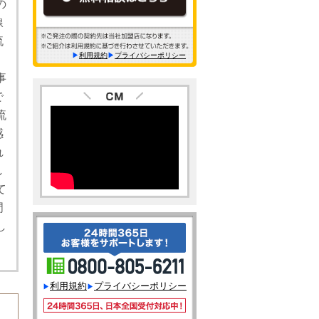
の
線
流
利用規約
プライバシーポリシー
事
で
流
感
れ
し
て
門
し
利用規約
プライバシーポリシー