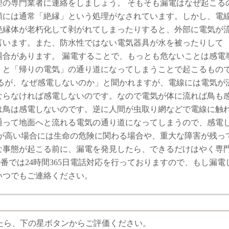
理の専門業者に連絡をしましょう。 そもそも漏電はなぜ起こる
類には通常「絶縁」という処理がなされています。しかし、電
絶縁体が老朽化して剥がれてしまったりすると、外部に電気が
言います。また、防水性ではない電気器具が水を被ったりして
場合があります。 漏電することで、もっとも危ないことは感電
」と「帰りの電気」の通り道になってしまうことで起こるもの
いるが、なぜ感電しないのか」と聞かれますが、電線には電気が
ならなければ感電しないのです。なので電気が体に流れば鳥も
は鳥は感電しないのです。逆に人間が虫取り網などで電線に触
通って地面へと流れる電気の通り道になってしまうので、感電
圧が高い場合には生命の危険に関わる場合や、重大な障害が残っ
な事態が起こる前に、漏電を発見したら、できるだけはやく専
0番では24時間365日電話対応を行っておりますので、もし漏電
いつでもご連絡ください。
たら、下の星ボタンからご評価ください。