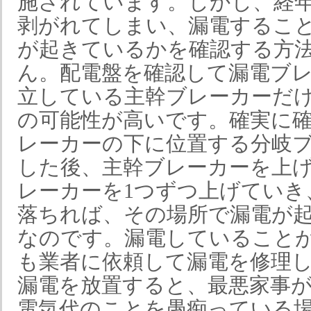
施されています。しかし、経
剥がれてしまい、漏電するこ
が起きているかを確認する方
ん。配電盤を確認して漏電ブ
立している主幹ブレーカーだ
の可能性が高いです。確実に
レーカーの下に位置する分岐
した後、主幹ブレーカーを上
レーカーを1つずつ上げていき
落ちれば、その場所で漏電が
なのです。漏電していること
も業者に依頼して漏電を修理
漏電を放置すると、最悪家事
電気代のことを愚痴っている