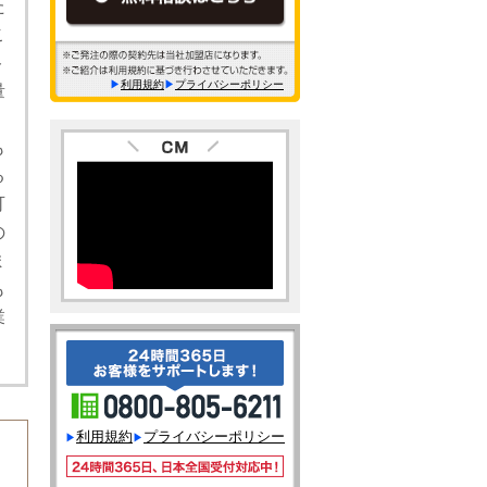
た
こ
ト
利用規約
プライバシーポリシー
量
。
も
る
可
の
ま
も
業
利用規約
プライバシーポリシー