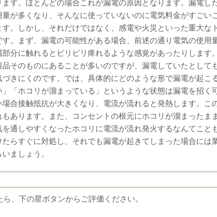
ります。ほとんどの場合これが漏電の原因となります。漏電し
用量が多くなり、そんなに使っていないのに電気料金がすごい
ます。しかし、それだけではなく、感電や火災といった重大な
です。まず、漏電の可能性がある場合、前述の通り電気の使用
属部分に触れるとビリビリ痺れるような感覚があったりします
製品そのものにあることが多いのですが、漏電していたとして
気づきにくのです。では、具体的にどのような形で漏電が起こ
い」「ホコリが溜まっている」というような状態は漏電を招く
い場合接触抵抗が大きくなり、電流が流れると発熱します。こ
れもあります。また、コンセントの根元にホコリが溜まったま
気を通しやすくなったホコリに電流が流れ発火するなんてこと
けたらすぐに対処し、それでも漏電が起きてしまった場合には
らいましょう。
たら、下の星ボタンからご評価ください。