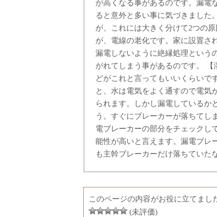
が高くなる事があるのです。漏電
ると意外と多い事に気づきました
が、これには大きく分けて2つの原
が、電線の老化です。家に設置さ
漏電しないように絶縁処理という
がれてしまう事があるのです。 【
どがこれと言ってもいいくらいで
と、水は電気をよく通すので電気が
られます。しかし漏電しているか
う。すぐにブレーカーが落ちてし
電ブレーカーの部分をチェックし
能性が高いと言えます。漏電ブレ
も主幹ブレーカーだけ落ちていた
このページの内容がお役に立てまし
(未評価)