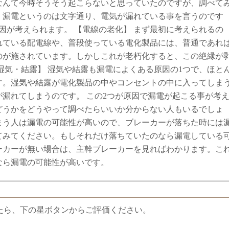
なんて今時そうそう起こらないと思っていたのですが、調べて
。漏電というのは文字通り、電気が漏れている事を言うのです
因が考えられます。 【電線の老化】 まず最初に考えられるの
れている配電線や、普段使っている電化製品には、普通であれ
のが施されています。しかしこれが老朽化すると、この絶縁が
湿気・結露】 湿気や結露も漏電によくある原因の1つで、ほと
す。湿気や結露が電化製品の中やコンセントの中に入ってしま
漏れてしまうのです。 この2つが原因で漏電が起こる事が考
どうかをどうやって調べたらいいか分からない人もいるでしょ
まう人は漏電の可能性が高いので、ブレーカーが落ちた時には
てみてください。もしそれだけ落ちていたのなら漏電している
ーカーが無い場合は、主幹ブレーカーを見ればわかります。こ
なら漏電の可能性が高いです。
たら、下の星ボタンからご評価ください。