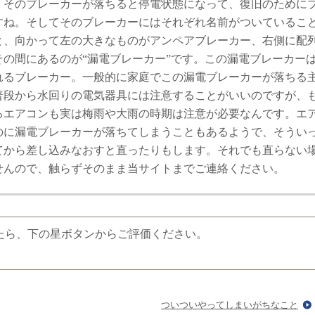
。そのブレーカーが落ちると停電状態になって、復旧のために
すね。そしてそのブレーカーにはそれぞれ名前がついているこ
と、向かって左の大きなものがアンペアブレーカー、右側に配
の間にあるのが“漏電ブレーカー”です。この漏電ブレーカー
れるブレーカー。一般的に家庭でこの漏電ブレーカーが落ちる
普段から水回りの電気器具には注意することがいいのですが、
るエアコンも実は梅雨や大雨の時期は注意が必要なんです。エ
のに漏電ブレーカーが落ちてしまうこともあるようで、そうい
てから差し込みなおすと直ったりもします。それでも直らない
せんので、触らずそのまま当サイトまでご連絡ください。
たら、下の星ボタンからご評価ください。
ついついやってしまいがちなこと