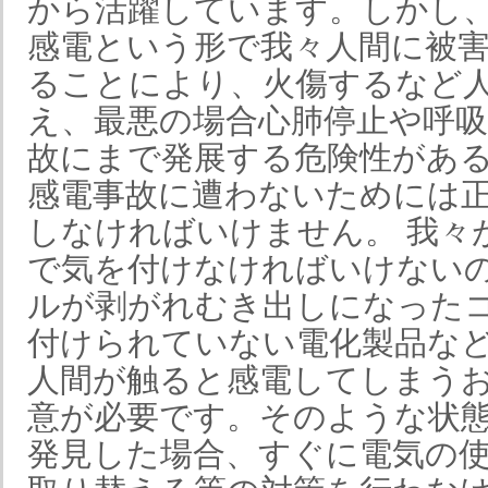
から活躍しています。しかし
感電という形で我々人間に被
ることにより、火傷するなど
え、最悪の場合心肺停止や呼
故にまで発展する危険性があ
感電事故に遭わないためには
しなければいけません。 我々
で気を付けなければいけない
ルが剥がれむき出しになった
付けられていない電化製品な
人間が触ると感電してしまう
意が必要です。そのような状
発見した場合、すぐに電気の